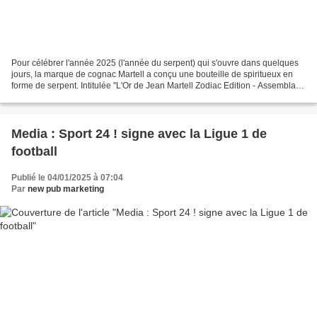
Pour célébrer l'année 2025 (l'année du serpent) qui s'ouvre dans quelques
jours, la marque de cognac Martell a conçu une bouteille de spiritueux en
forme de serpent. Intitulée "L'Or de Jean Martell Zodiac Edition - Assemblage
du Serpent", cette bouteille...
Media : Sport 24 ! signe avec la Ligue 1 de
football
Publié le 04/01/2025 à 07:04
Par
new pub marketing