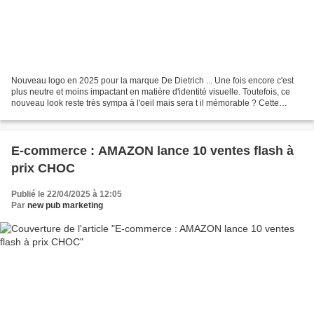
Nouveau logo en 2025 pour la marque De Dietrich ... Une fois encore c'est
plus neutre et moins impactant en matière d'identité visuelle. Toutefois, ce
nouveau look reste très sympa à l'oeil mais sera t il mémorable ? Cette
tendance de mon coloris s'ffirme...
E-commerce : AMAZON lance 10 ventes flash à
prix CHOC
Publié le 22/04/2025 à 12:05
Par
new pub marketing