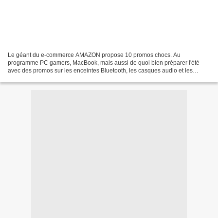
Le géant du e-commerce AMAZON propose 10 promos chocs. Au
programme PC gamers, MacBook, mais aussi de quoi bien préparer l'été
avec des promos sur les enceintes Bluetooth, les casques audio et les
climatiseurs. Des offres jusqu'à -40% sont à saisir, dès...