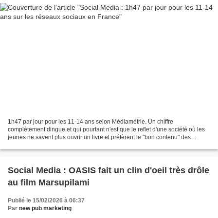
1h47 par jour pour les 11-14 ans selon Médiamétrie. Un chiffre
complètement dingue et qui pourtant n'est que le reflet d'une société où les
jeunes ne savent plus ouvrir un livre et préfèrent le "bon contenu" des
réseaux sociaux ! Que dire sans être sévère...
Social Media : OASIS fait un clin d'oeil très drôle
au film Marsupilami
Publié le 15/02/2026 à 06:37
Par
new pub marketing