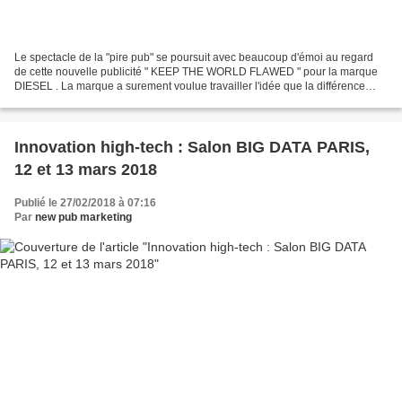
Le spectacle de la "pire pub" se poursuit avec beaucoup d'émoi au regard
de cette nouvelle publicité " KEEP THE WORLD FLAWED " pour la marque
DIESEL . La marque a surement voulue travailler l'idée que la différence
n'était rien à côté d'un bonheur simple,...
Innovation high-tech : Salon BIG DATA PARIS,
12 et 13 mars 2018
Publié le 27/02/2018 à 07:16
Par
new pub marketing