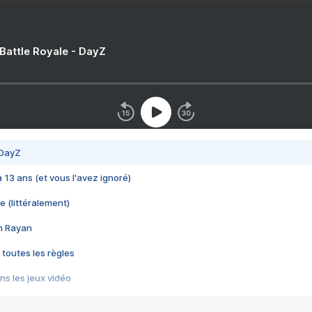
 Battle Royale - DayZ
 DayZ
 a 13 ans (et vous l'avez ignoré)
e (littéralement)
im Rayan
 toutes les règles
s les jeux vidéo
us choquant de Rockstar ? - Le scandale BULLY