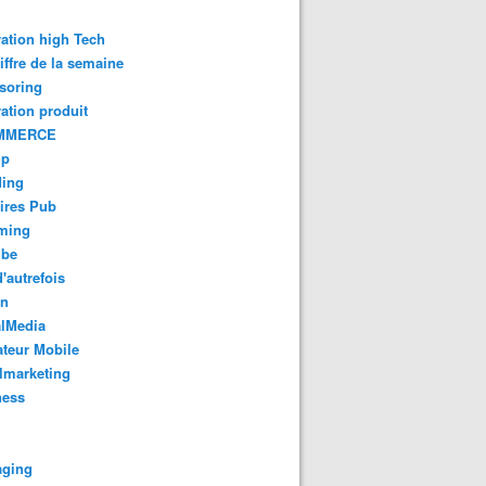
ation high Tech
iffre de la semaine
soring
ation produit
MMERCE
up
ding
ires Pub
aming
ube
'autrefois
gn
alMedia
teur Mobile
lmarketing
ness
aging