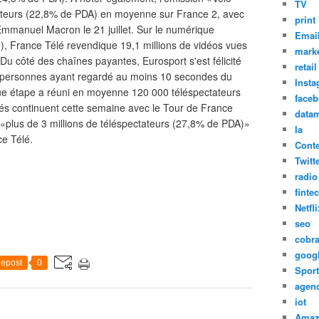
TV
ctateurs (22,8% de PDA) en moyenne sur France 2, avec
print
d'Emmanuel Macron le 21 juillet. Sur le numérique
Emai
fo), France Télé revendique 19,1 millions de vidéos vues
marke
Du côté des chaînes payantes, Eurosport s'est félicité
retail
de personnes ayant regardé au moins 10 secondes du
Inst
ue étape a réuni en moyenne 120 000 téléspectateurs
face
tés continuent cette semaine avec le Tour de France
datam
 «plus de 3 millions de téléspectateurs (27,8% de PDA)»
Ia
e Télé.
Cont
Twitt
radio
finte
Netfli
seo
cobr
goog
epost
0
Sport
agen
iot
Amaz