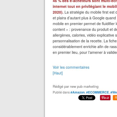
46 % des e-acheteurs sont multi-écr
internet tout en privilégiant le mobi
2020).
La stratégie du mobile first es
et plaira d’autant plus à Google quand 
mobile en premier permet de fluidifier 
content » : provenance du produit et d
allergènes, calories, vidéo explicativ
personnalisation de la recette. La fich
considérablement enrichie afin de rass
en premier lieu, pour l'amener à valide
Voir les commentaires
[Haut]
Rédigé par
new pub marketing
Publié dans
#Amazon
,
#ECOMMERCE
,
#We
R