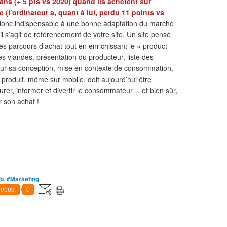
ans (+ 5 pts vs 2020) quand ils achètent sur
le (l’ordinateur a, quant à lui, perdu 11 points vs
t donc indispensable à une bonne adaptation du marché
il s’agit de référencement de votre site. Un site pensé
les parcours d’achat tout en enrichissant le « product
es viandes, présentation du producteur, liste des
e sur sa conception, mise en contexte de consommation,
e produit, même sur mobile, doit aujourd’hui être
urer, informer et divertir le consommateur… et bien sûr,
r son achat !
b
,
#Marketing
epost
0