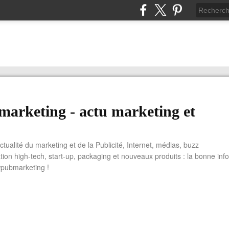
arketing - actu marketing et
actualité du marketing et de la Publicité, Internet, médias, buzz
tion high-tech, start-up, packaging et nouveaux produits : la bonne info
wpubmarketing !