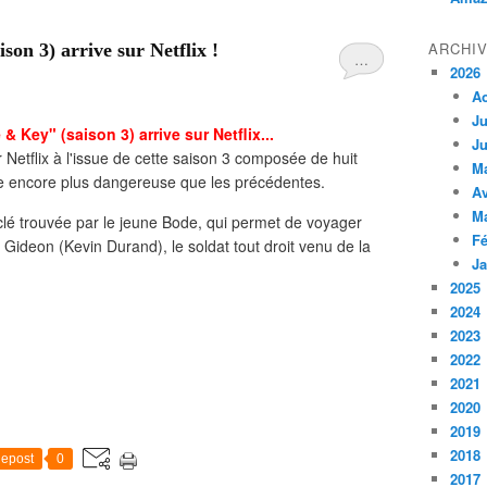
ARCHI
on 3) arrive sur Netflix !
…
2026
A
Ju
& Key" (saison 3) arrive sur Netflix...
Ju
 Netflix à l'issue de cette saison 3 composée de huit
M
e encore plus dangereuse que les précédentes.
Av
M
 clé trouvée par le jeune Bode, qui permet de voyager
Fé
 Gideon (Kevin Durand), le soldat tout droit venu de la
Ja
2025
2024
2023
2022
2021
2020
2019
2018
epost
0
2017