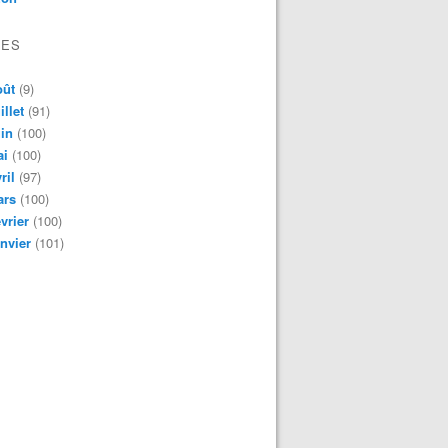
VES
oût
(9)
illet
(91)
in
(100)
ai
(100)
ril
(97)
ars
(100)
vrier
(100)
nvier
(101)