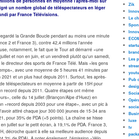
 millions de personnes en moyenne l'après-midi sur
Zik
lgré un nombre global de téléspectateurs en léger
Innov
lundi par France Télévisions.
Le ch
Spon
Innov
nt regardé la Grande Boucle pendant au moins une minute
ECO
nce 2 et France 3), contre 42,4 millions l'année
start
se, notamment, le fait que le Tour ait démarré «une
bran
uillet et non en juin, et un vendredi plutôt qu'un samedi,
Les p
, le directeur des sports de France Télé. Mais «les gens
stre
gtemps», avec une moyenne de 5 heures 41 minutes par
yout
n 2021 et un plus haut depuis 2011. Surtout, les après-
Pub d
s de téléspectateurs en moyenne à partir de 15H pour
desi
un record depuis 2011. Quatre étapes ont même
Soci
urs», celle du 14 juillet (Briançon/Alpe d'Huez) en
Opéra
 un «record depuis 2003 pour une étape», avec un pic à
socia
i d'avoir attiré chaque jour 300 000 jeunes de 15-34 ans
Busi
1, pour 35% de PDA (+5 points). La chaîne se hisse
luxe
en juillet sur le petit écran, à 19,1% de PDA. France 3,
tv
13H, décroche quant à elle sa meilleure audience depuis
pack
 24,3% de PDA). A noter également, l'émission «Vélo