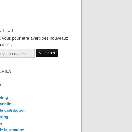
ETTER
-vous pour être averti des nouveaux
publiés.
ORIES
a
ting
mobile
e distribution
eting
le
e la semaine