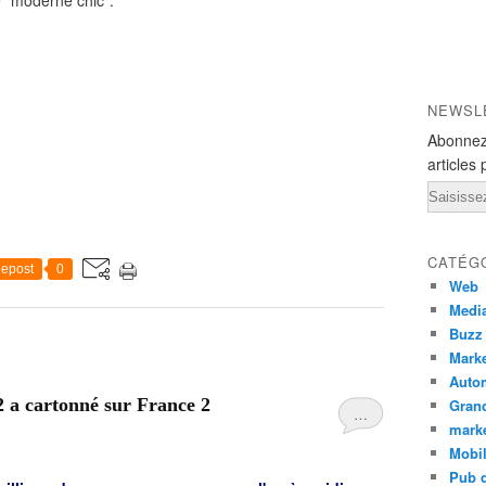
é "moderne chic".
NEWSL
Abonnez
articles 
Email
CATÉG
epost
0
Web
Medi
Buzz
Marke
Auto
 a cartonné sur France 2
Grand
…
mark
Mobi
Pub d