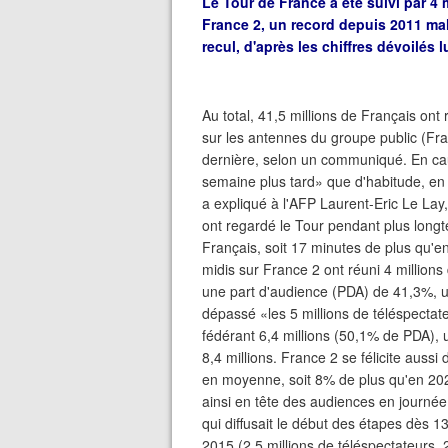
Le Tour de France a été suivi par 4
France 2, un record depuis 2011 ma
recul, d'après les chiffres dévoilés 
Au total, 41,5 millions de Français o
sur les antennes du groupe public (Fra
dernière, selon un communiqué. En cau
semaine plus tard» que d'habitude, en j
a expliqué à l'AFP Laurent-Eric Le Lay
ont regardé le Tour pendant plus lon
Français, soit 17 minutes de plus qu'e
midis sur France 2 ont réuni 4 million
une part d'audience (PDA) de 41,3%, 
dépassé «les 5 millions de téléspectate
fédérant 6,4 millions (50,1% de PDA),
8,4 millions. France 2 se félicite auss
en moyenne, soit 8% de plus qu'en 202
ainsi en tête des audiences en journée 
qui diffusait le début des étapes dès 
2015 (2,5 millions de téléspectateurs,