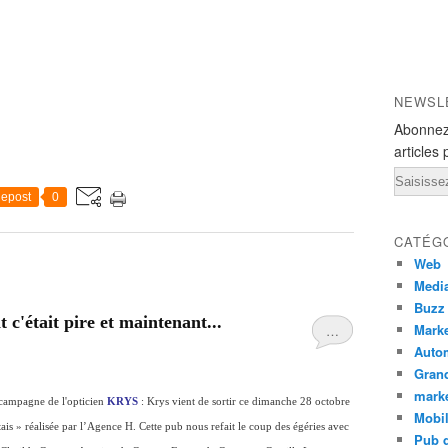
NEWSL
Abonnez
articles 
Email
epost
0
CATÉG
Web
Medi
Buzz
 c'était pire et maintenant...
Marke
…
Auto
Grand
mark
 campagne de l'opticien
KRYS
: Krys vient de sortir ce dimanche 28 octobre
Mobi
s » réalisée par l’Agence H. Cette pub nous refait le coup des égéries avec
Pub d