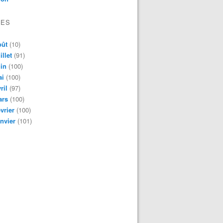
VES
oût
(10)
illet
(91)
in
(100)
ai
(100)
ril
(97)
ars
(100)
vrier
(100)
nvier
(101)