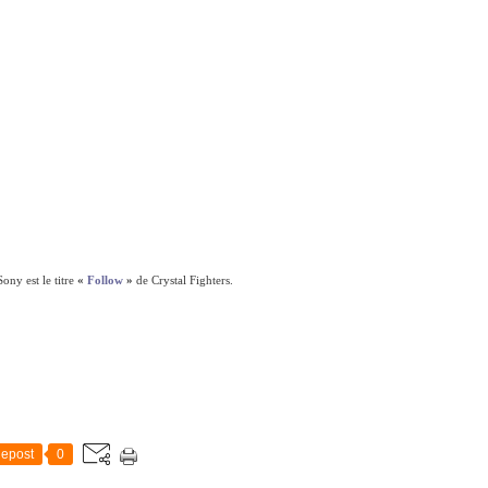
ony est le titre
«
Follow
»
de Crystal Fighters.
epost
0