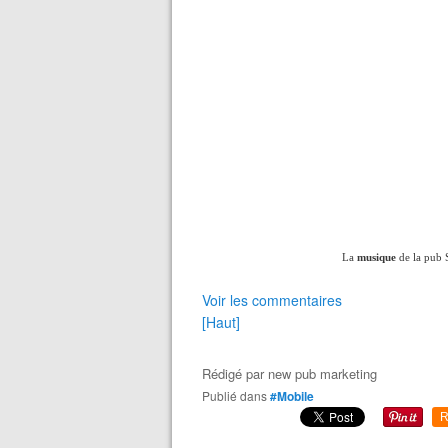
La
musique
de la pub S
Voir les commentaires
[Haut]
Rédigé par
new pub marketing
Publié dans
#Mobile
R