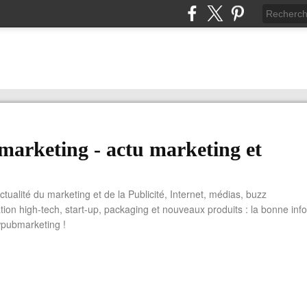
arketing - actu marketing et
actualité du marketing et de la Publicité, Internet, médias, buzz
tion high-tech, start-up, packaging et nouveaux produits : la bonne info
wpubmarketing !