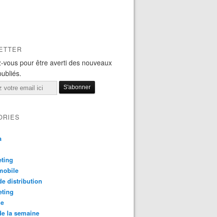
ETTER
-vous pour être averti des nouveaux
publiés.
ORIES
a
ting
mobile
e distribution
eting
le
e la semaine