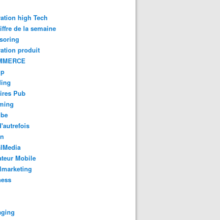
ation high Tech
iffre de la semaine
soring
ation produit
MMERCE
up
ding
ires Pub
aming
ube
'autrefois
gn
alMedia
teur Mobile
lmarketing
ness
aging