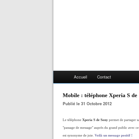
Accueil
Contact
Mobile : téléphone Xperia S de
Publié le 31 Octobre 2012
Le téléphone
Xperia S de Sony
permet de partager s
"passage de message" auprès du grand public avec ce n
est synonyme de joie.
Voilà un message positif !