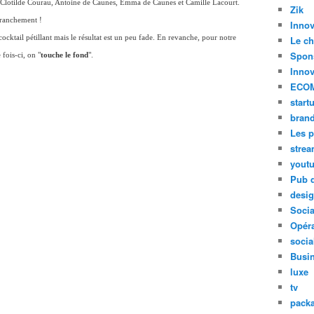
 Clotilde Courau, Antoine de Caunes, Emma de Caunes et Camille Lacourt.
Zik
 franchement !
Innov
cocktail pétillant mais le résultat est un peu fade. En revanche, pour notre
Le ch
Spon
fois-ci, on "
touche le fond
".
Innov
ECO
start
bran
Les p
stre
yout
Pub d
desi
Soci
Opéra
socia
Busi
luxe
tv
pack