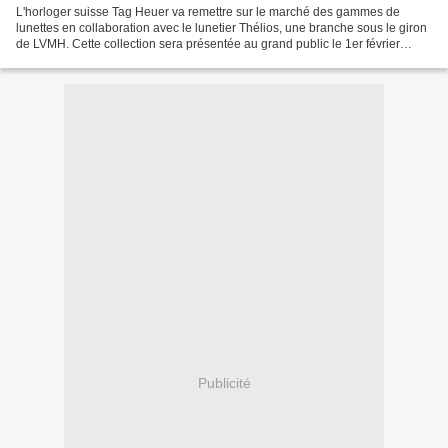
L'horloger suisse Tag Heuer va remettre sur le marché des gammes de
lunettes en collaboration avec le lunetier Thélios, une branche sous le giron
de LVMH. Cette collection sera présentée au grand public le 1er février
2024. Tag Heuer s'était déjà immiscé...
Publicité