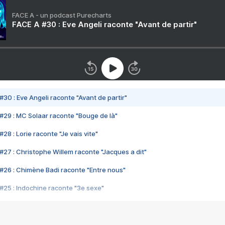
FACE A - un podcast Purecharts
FACE A #30 : Eve Angeli raconte "Avant de partir"
#30 : Eve Angeli raconte "Avant de partir"
#29 : MC Solaar raconte "Bouge de là"
28 : Lorie raconte "Je vais vite"
#27 : Christophe Willem raconte "Jacques a dit"
#26 : Chimène Badi raconte "Entre nous"
#25 : Indochine raconte "3e sexe"
#24 : Zaho raconte "C'est chelou"
#23 : Patrick Bruel raconte "Au café des délices"