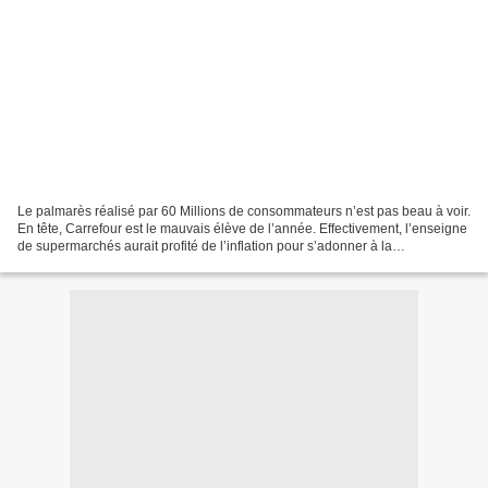
Le palmarès réalisé par 60 Millions de consommateurs n’est pas beau à voir.
En tête, Carrefour est le mauvais élève de l’année. Effectivement, l’enseigne
de supermarchés aurait profité de l’inflation pour s’adonner à la
“shrinkflation”. Au lieu d’augmenter...