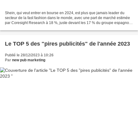
Shein, qui veut entrer en bourse en 2024, est plus que jamais leader du
secteur de la fast fashion dans le monde, avec une part de marché estimée
par Coresight Research à 18 %, juste devant les 17 % du groupe espagnol
Inditex. H & M, l'ancien rival du...
Le TOP 5 des "pires publicités" de l'année 2023
Publié le 28/12/2023 à 10:26
Par
new pub marketing