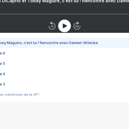
 DiCaprio et Tobey Maguire, c'est lui ! Rencontre avec Dam
bey Maguire, c'est lui ! Rencontre avec Damien Witecka
e 6
e 5
e 4
e 3
s créatrices de la VF !
e 2
e 1
e Mektoub My Love arrive enfin ! Rencontre avec Shaïn Boumedine et Sal