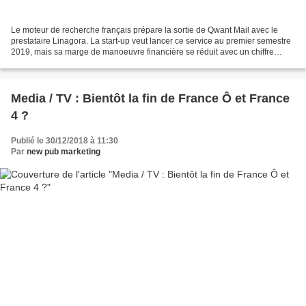
Le moteur de recherche français prépare la sortie de Qwant Mail avec le
prestataire Linagora. La start-up veut lancer ce service au premier semestre
2019, mais sa marge de manoeuvre financière se réduit avec un chiffre
d'affaires 2018 en dessous de l'objectif...
Media / TV : Bientôt la fin de France Ô et France
4 ?
Publié le 30/12/2018 à 11:30
Par
new pub marketing