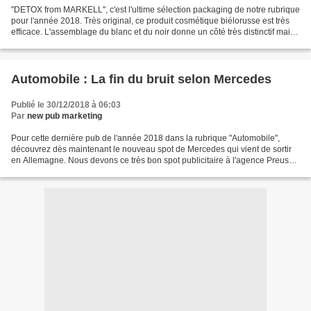
"DETOX from MARKELL", c'est l'ultime sélection packaging de notre rubrique
pour l'année 2018. Très original, ce produit cosmétique biélorusse est très
efficace. L'assemblage du blanc et du noir donne un côté très distinctif mais
aussi très premium. L'aspect...
Automobile : La fin du bruit selon Mercedes
Publié le 30/12/2018 à 06:03
Par
new pub marketing
Pour cette dernière pub de l'année 2018 dans la rubrique "Automobile",
découvrez dès maintenant le nouveau spot de Mercedes qui vient de sortir
en Allemagne. Nous devons ce très bon spot publicitaire à l'agence Preuss
und Preuss, Germany.