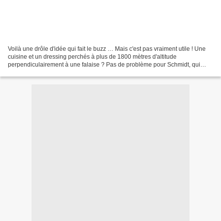
Voilà une drôle d'idée qui fait le buzz … Mais c'est pas vraiment utile ! Une
cuisine et un dressing perchés à plus de 1800 mètres d'altitude
perpendiculairement à une falaise ? Pas de problème pour Schmidt, qui
entend ainsi démontrer tout son savoir...