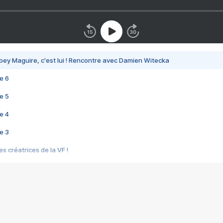
bey Maguire, c'est lui ! Rencontre avec Damien Witecka
e 6
e 5
e 4
e 3
s créatrices de la VF !
e 2
e 1
e Mektoub My Love arrive enfin ! Rencontre avec Shaïn Boumedine et Sal
i : après Toni en famille