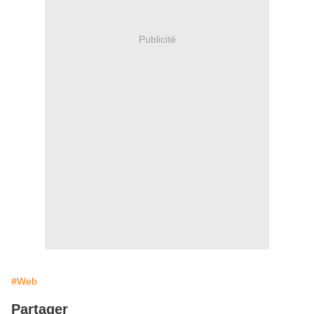
Publicité
#Web
Partager