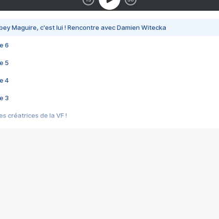
bey Maguire, c'est lui ! Rencontre avec Damien Witecka
e 6
e 5
e 4
e 3
s créatrices de la VF !
e 2
e 1
e Mektoub My Love arrive enfin ! Rencontre avec Shaïn Boumedine et Sal
i : après Toni en famille
elle réalise le bouleversant Dites lui que je l'aime