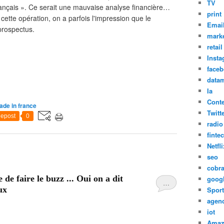
TV
rançais ». Ce serait une mauvaise analyse financière…
print
cette opération, on a parfois l'impression que le
Emai
prospectus.
marke
retail
Inst
face
datam
Ia
Cont
de in france
Twitt
epost
0
radio
finte
Netfli
seo
cobr
 faire le buzz ... Oui on a dit
goog
…
ux
Sport
agen
iot
Amaz