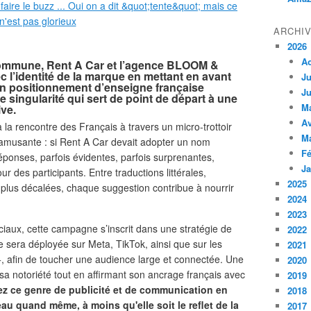
ARCHI
2026
A
ommune, Rent A Car et l’agence BLOOM &
c l’identité de la marque en mettant en avant
Ju
 son positionnement d’enseigne française
Ju
 singularité qui sert de point de départ à une
M
ive.
Av
à la rencontre des Français à travers un micro-trottoir
M
’amusante : si Rent A Car devait adopter un nom
Fé
réponses, parfois évidentes, parfois surprenantes,
Ja
ur des participants. Entre traductions littérales,
2025
 plus décalées, chaque suggestion contribue à nourrir
2024
2023
iaux, cette campagne s’inscrit dans une stratégie de
2022
 sera déployée sur Meta, TikTok, ainsi que sur les
2021
 afin de toucher une audience large et connectée. Une
2020
a notoriété tout en affirmant son ancrage français avec
2019
z ce genre de publicité et de communication en
2018
au quand même, à moins qu'elle soit le reflet de la
2017