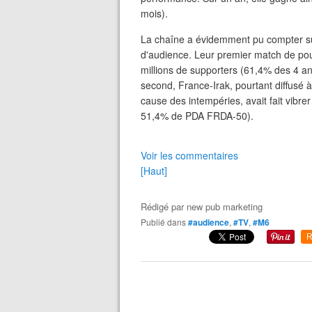
mois).
La chaîne a évidemment pu compter su
d'audience. Leur premier match de poul
millions de supporters (61,4% des 4 an
second, France-Irak, pourtant diffusé à
cause des intempéries, avait fait vibre
51,4% de PDA FRDA-50).
Voir les commentaires
[Haut]
Rédigé par
new pub marketing
Publié dans
#audience
,
#TV
,
#M6
R