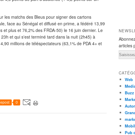
r les matchs des Bleus pour signer des cartons
e, face au Sénégal et diffusé en prime, a fédéré 13,99
s et plus et 76,2% des FRDA-50) le 16 juin dernier. Le
NEWSL
 23h et qui s'est terminé tard dans la nuit (2h45) à
Abonnez
r 4,90 millions de téléspectateurs (63,1% de PDA 4+ et
articles 
Email
CATÉG
Web
Medi
Buzz
Marke
epost
0
Auto
Grand
mark
Mobi
Pub d