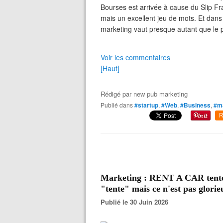
Bourses est arrivée à cause du Slip F
mais un excellent jeu de mots. Et dans 
marketing vaut presque autant que le 
Voir les commentaires
[Haut]
Rédigé par
new pub marketing
Publié dans
#startup
,
#Web
,
#Business
,
#ma
R
Marketing : RENT A CAR tente de
"tente" mais ce n'est pas glorie
Publié le 30 Juin 2026