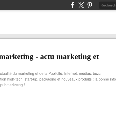
arketing - actu marketing et
actualité du marketing et de la Publicité, Internet, médias, buzz
tion high-tech, start-up, packaging et nouveaux produits : la bonne info
wpubmarketing !