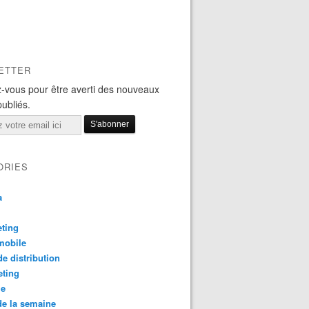
ETTER
-vous pour être averti des nouveaux
publiés.
ORIES
a
ting
mobile
e distribution
eting
le
e la semaine