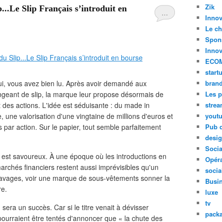
Zik
...Le Slip Français s’introduit en
…
Innov
Le ch
Spon
Innov
ECO
start
i, vous avez bien lu. Après avoir demandé aux
bran
geant de slip, la marque leur propose désormais de
Les p
 des actions. L'idée est séduisante : du made in
stre
une valorisation d'une vingtaine de millions d'euros et
yout
s par action. Sur le papier, tout semble parfaitement
Pub d
desi
Soci
e est savoureux. À une époque où les introductions en
Opéra
rchés financiers restent aussi imprévisibles qu'un
socia
lavages, voir une marque de sous-vêtements sonner la
Busi
re.
luxe
tv
era un succès. Car si le titre venait à dévisser
pack
ourraient être tentés d'annoncer que « la chute des