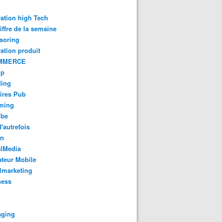
ation high Tech
iffre de la semaine
soring
ation produit
MMERCE
up
ding
ires Pub
aming
ube
'autrefois
gn
alMedia
teur Mobile
lmarketing
ness
aging