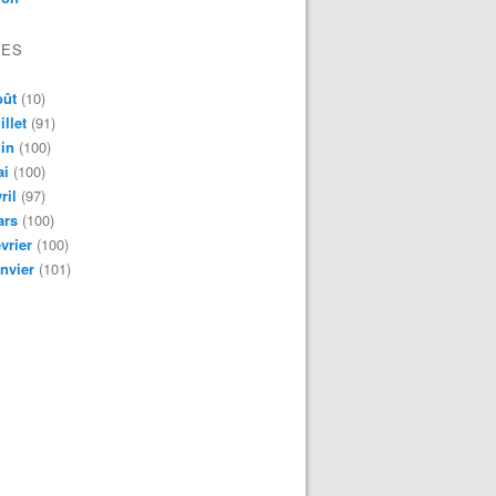
VES
oût
(10)
illet
(91)
in
(100)
ai
(100)
ril
(97)
ars
(100)
vrier
(100)
nvier
(101)