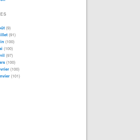
VES
oût
(9)
illet
(91)
in
(100)
ai
(100)
ril
(97)
ars
(100)
vrier
(100)
nvier
(101)