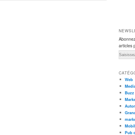
NEWSL
Abonnez
articles 
Email
CATÉG
Web
Medi
Buzz
Marke
Auto
Grand
mark
Mobi
Pub d