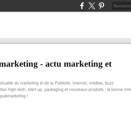
arketing - actu marketing et
actualité du marketing et de la Publicité, Internet, médias, buzz
tion high-tech, start-up, packaging et nouveaux produits : la bonne info
wpubmarketing !