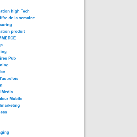
ation high Tech
iffre de la semaine
soring
ation produit
MMERCE
up
ding
ires Pub
aming
ube
'autrefois
gn
alMedia
teur Mobile
lmarketing
ness
aging