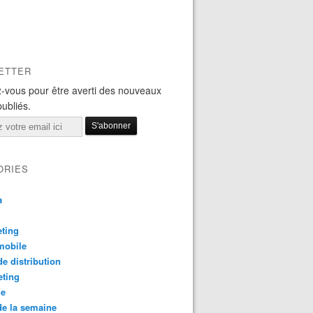
ETTER
-vous pour être averti des nouveaux
publiés.
ORIES
a
ting
mobile
e distribution
eting
le
e la semaine