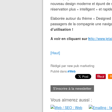
nouveau design moderne et épuré de s
réservation plus « intelligent » et rapid
Elaborée autour du thème « Designed to 
passagers de la compagnie une navigat
d’utilisation !
A voir en cliquant sur
h
ttp://www.jet
[Haut]
Rédigé par
new pub marketing
Publié dans
#Web
R
S'inscrire à la newsletter
Vous aimerez aussi :