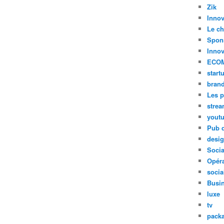
Zik
Innov
Le ch
Spon
Innov
ECO
start
bran
Les p
stre
yout
Pub d
desi
Soci
Opéra
socia
Busi
luxe
tv
pack