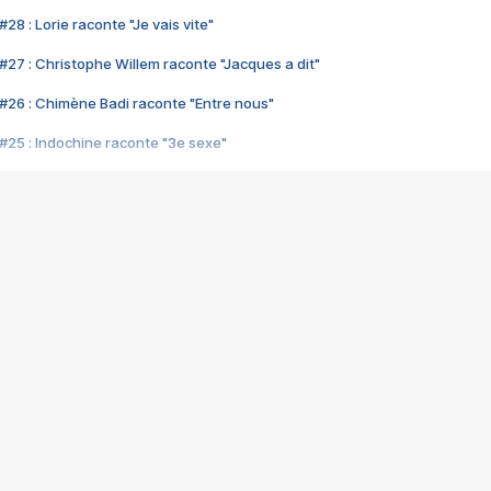
28 : Lorie raconte "Je vais vite"
#27 : Christophe Willem raconte "Jacques a dit"
#26 : Chimène Badi raconte "Entre nous"
#25 : Indochine raconte "3e sexe"
#24 : Zaho raconte "C'est chelou"
#23 : Patrick Bruel raconte "Au café des délices"
#22 : Kyo raconte "Le chemin"
#21 : Nolwenn Leroy raconte "Cassé"
#20 : Patrick Hernandez raconte "Born to be alive"
#19 : Lorie raconte "Près de moi"
#18 : Michael Jones raconte "A nos actes manqués" (avec Jean-Jacque
#17 : Khaled raconte "Aïcha"