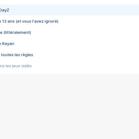
 DayZ
 a 13 ans (et vous l'avez ignoré)
e (littéralement)
im Rayan
 toutes les règles
s les jeux vidéo
us choquant de Rockstar ? - Le scandale BULLY
e plus moche de Steam
du RÊVE tourne au CAUCHEMAR
pendant 8 heures
it… à tort
umiliés par un jeu vidéo