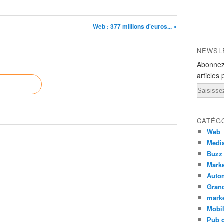
Web : 377 millions d'euros... »
NEWSL
Abonnez
articles 
Email
CATÉG
Web
Medi
Buzz
Marke
Auto
Grand
mark
Mobi
Pub d