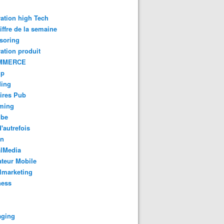
ation high Tech
iffre de la semaine
soring
ation produit
MMERCE
up
ding
ires Pub
aming
ube
'autrefois
gn
alMedia
teur Mobile
lmarketing
ness
aging