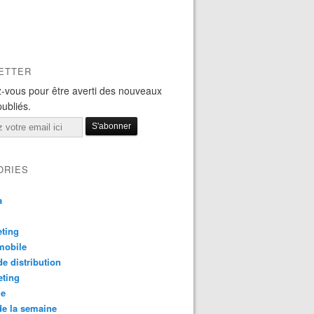
ETTER
-vous pour être averti des nouveaux
publiés.
ORIES
a
ting
mobile
e distribution
eting
le
e la semaine