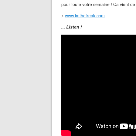
pour toute votre semaine ! Ca vient de s
>
www.imthefreak.com
... Listen !