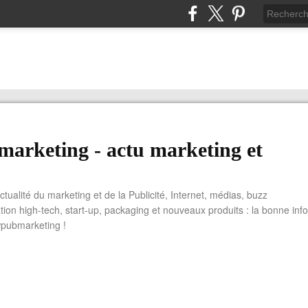
arketing - actu marketing et
actualité du marketing et de la Publicité, Internet, médias, buzz
tion high-tech, start-up, packaging et nouveaux produits : la bonne info
wpubmarketing !