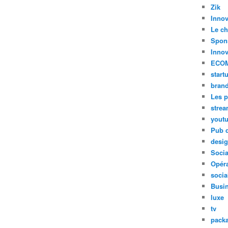
Zik
Innov
Le ch
Spon
Innov
ECO
start
bran
Les p
stre
yout
Pub d
desi
Soci
Opéra
socia
Busi
luxe
tv
pack