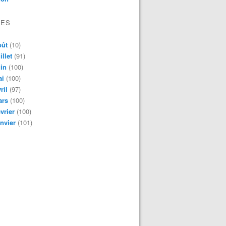
VES
oût
(10)
illet
(91)
in
(100)
ai
(100)
ril
(97)
ars
(100)
vrier
(100)
nvier
(101)