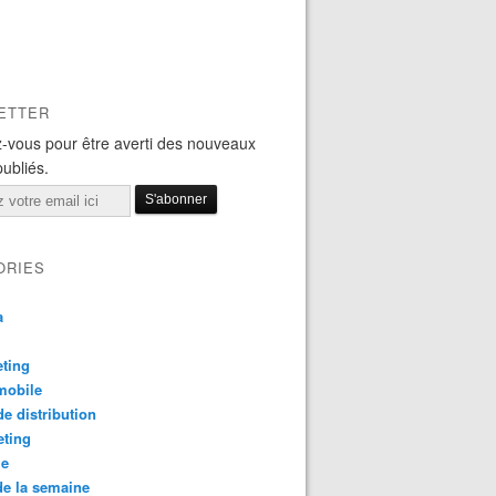
ETTER
-vous pour être averti des nouveaux
publiés.
ORIES
a
ting
mobile
e distribution
eting
le
e la semaine