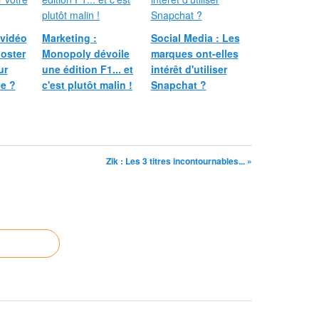
 vidéo
Marketing :
Social Media : Les
ooster
Monopoly dévoile
marques ont-elles
ur
une édition F1... et
intérêt d'utiliser
e ?
c'est plutôt malin !
Snapchat ?
Zik : Les 3 titres incontournables... »