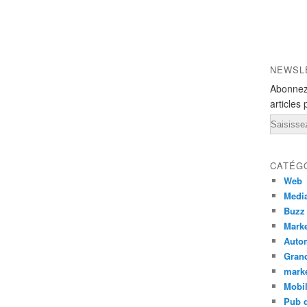
NEWSL
Abonnez
articles 
Email
CATÉG
Web
Medi
Buzz
Marke
Auto
Grand
mark
Mobi
Pub d