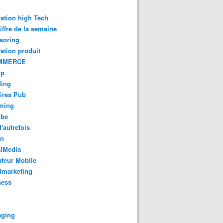
ation high Tech
iffre de la semaine
soring
ation produit
MMERCE
up
ding
ires Pub
aming
ube
'autrefois
gn
alMedia
teur Mobile
lmarketing
ness
aging