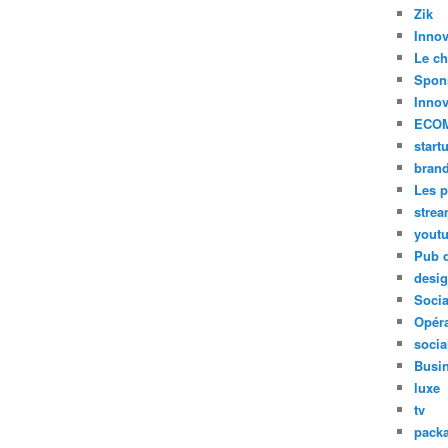
Zik
Innov
Le ch
Spon
Innov
ECO
start
bran
Les p
stre
yout
Pub d
desi
Soci
Opéra
socia
Busi
luxe
tv
pack