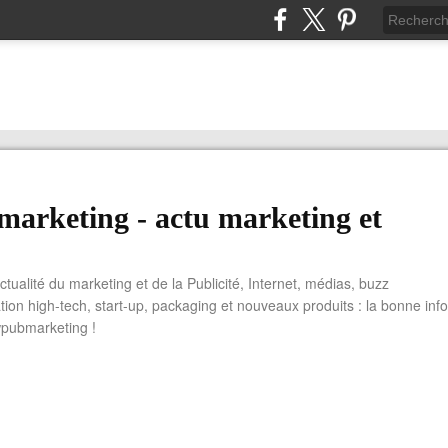
arketing - actu marketing et
actualité du marketing et de la Publicité, Internet, médias, buzz
tion high-tech, start-up, packaging et nouveaux produits : la bonne info
wpubmarketing !