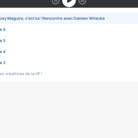
bey Maguire, c'est lui ! Rencontre avec Damien Witecka
e 6
e 5
e 4
e 3
s créatrices de la VF !
e 2
e 1
e Mektoub My Love arrive enfin ! Rencontre avec Shaïn Boumedine et Sal
i : après Toni en famille
elle réalise le bouleversant Dites lui que je l'aime