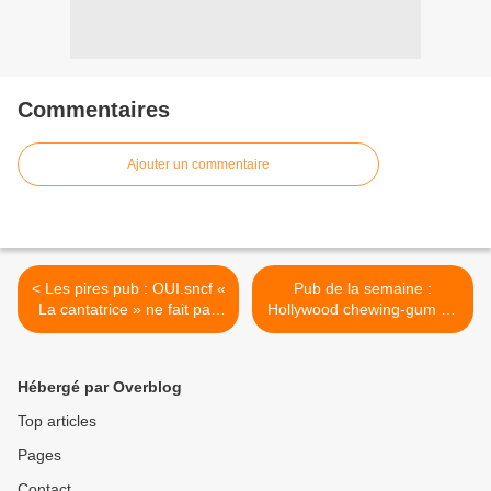
Commentaires
Ajouter un commentaire
< Les pires pub : OUI.sncf «
Pub de la semaine :
La cantatrice » ne fait pas
Hollywood chewing-gum au
l'unanimité !
sommet de la simplicité ! >
Hébergé par Overblog
Top articles
Pages
Contact