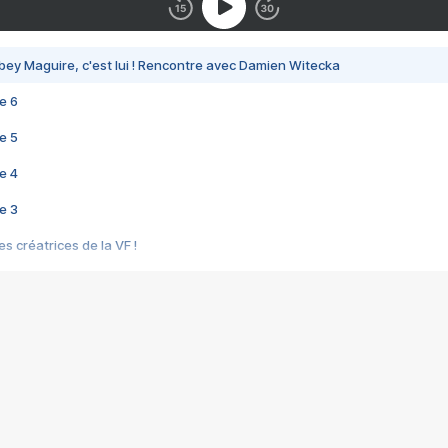
bey Maguire, c'est lui ! Rencontre avec Damien Witecka
e 6
e 5
e 4
e 3
s créatrices de la VF !
e 2
e 1
e Mektoub My Love arrive enfin ! Rencontre avec Shaïn Boumedine et Sal
i : après Toni en famille
elle réalise le bouleversant Dites lui que je l'aime