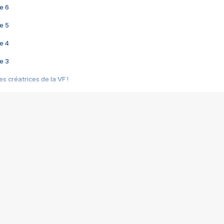
e 6
e 5
e 4
e 3
s créatrices de la VF !
e 2
e 1
e Mektoub My Love arrive enfin ! Rencontre avec Shaïn Boumedine et Sal
i : après Toni en famille
elle réalise le bouleversant Dites lui que je l'aime
ais ! Rencontre autour de Vie privée de Rebecca Zlotowski
 de Marguerite, Grave... Rencontre avec Ella Rumpf
 Les Rêveurs, un film intime sur la santé mentale