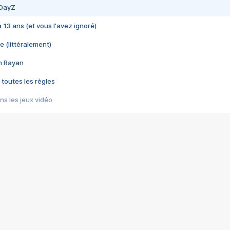
 DayZ
 a 13 ans (et vous l'avez ignoré)
e (littéralement)
im Rayan
 toutes les règles
s les jeux vidéo
us choquant de Rockstar ? - Le scandale BULLY
e plus moche de Steam
du RÊVE tourne au CAUCHEMAR
pendant 8 heures
it… à tort
umiliés par un jeu vidéo
ire - Final Fantasy 8