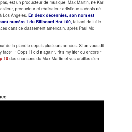
 pas, est un producteur de musique. Max Martin, né Karl
iteur, producteur et réalisateur artistique suédois né
 à Los Angeles.
En deux décennies, son nom est
assant numéro 1 du Billboard Hot 100,
faisant de lui le
ces dans ce classement américain, après Paul Mc
our de la planète depuis plusieurs années. Si on vous dit
y face", " Oops ! I did it again", "It's my life" ou encore "
p 10
des chansons de Max Martin et vos oreilles s'en
ace