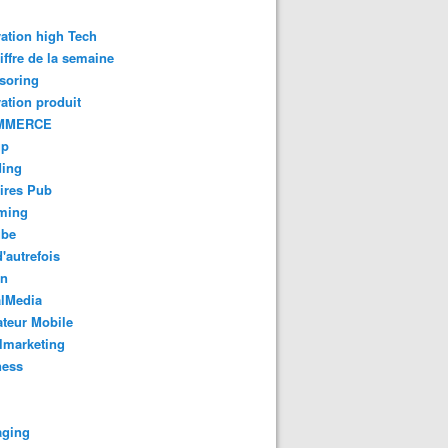
ation high Tech
iffre de la semaine
soring
ation produit
MMERCE
up
ding
ires Pub
aming
ube
'autrefois
gn
alMedia
teur Mobile
lmarketing
ness
aging