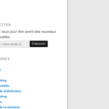
ETTER
-vous pour être averti des nouveaux
publiés.
ORIES
a
ting
mobile
e distribution
eting
le
e la semaine