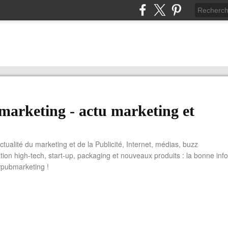
arketing - actu marketing et
actualité du marketing et de la Publicité, Internet, médias, buzz
tion high-tech, start-up, packaging et nouveaux produits : la bonne info
wpubmarketing !