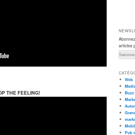
NEWSL
Abonnez
articles 
Email
CATÉG
Web
Medi
STOP THE FEELING!
Buzz
Marke
Auto
Grand
mark
Mobi
Pub d