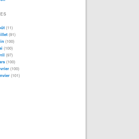
VES
oût
(11)
illet
(91)
in
(100)
ai
(100)
ril
(97)
ars
(100)
vrier
(100)
nvier
(101)