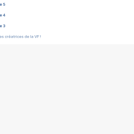
e 5
e 4
e 3
s créatrices de la VF !
e 2
e 1
e Mektoub My Love arrive enfin ! Rencontre avec Shaïn Boumedine et Sal
i : après Toni en famille
elle réalise le bouleversant Dites lui que je l'aime
ais ! Rencontre autour de Vie privée de Rebecca Zlotowski
 de Marguerite, Grave... Rencontre avec Ella Rumpf
 Les Rêveurs, un film intime sur la santé mentale
a avec un film sur le mouvement des Gilets jaunes