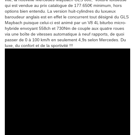
qui est vendue au prix catalogue de 177.650€ minimum, hors
options bien entendu. La version huit-cylindres du luxueux
baroudeur anglais est en effet le concurrent tout désigné du GLS
Maybach puisque celui-ci est animé par un V8 4L biturbo micro-
hybride envoyant 558ch et 730Nm de couple aux quatre roues
via une boîte de vitesses automatique à neuf rapports, de quoi
passer de 0 à 100 km/h en seulement 4,9s selon Mercedes. Du
luxe, du confort et de la sportivité !!!