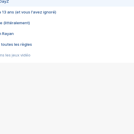
 DayZ
 a 13 ans (et vous l'avez ignoré)
e (littéralement)
im Rayan
 toutes les règles
s les jeux vidéo
us choquant de Rockstar ? - Le scandale BULLY
e plus moche de Steam
du RÊVE tourne au CAUCHEMAR
pendant 8 heures
it… à tort
umiliés par un jeu vidéo
ire - Final Fantasy 8