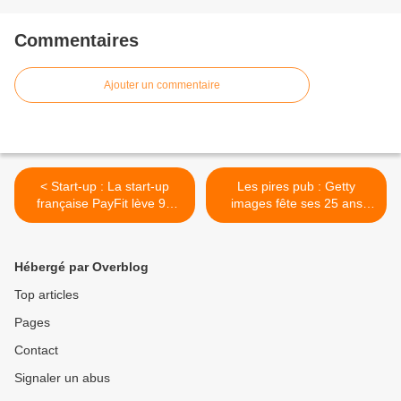
Commentaires
Ajouter un commentaire
< Start-up : La start-up
Les pires pub : Getty
française PayFit lève 90
images fête ses 25 ans
millions d'euros
avec une campagne à
vomir ! >
Hébergé par Overblog
Top articles
Pages
Contact
Signaler un abus