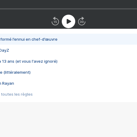
nsformé l’ennui en chef-d’œuvre
 DayZ
 a 13 ans (et vous l'avez ignoré)
e (littéralement)
im Rayan
 toutes les règles
s les jeux vidéo
us choquant de Rockstar ? - Le scandale BULLY
e plus moche de Steam