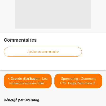
Commentaires
Ajouter un commentaire
< Grande distribution : Les
Sponsoring : Comment
vignerons sont en colère
L'OL loupe l'annonce de
contre Lidl... et il y a de quoi
son nouveau sponsor
!
Aliexpress ? >
Hébergé par Overblog