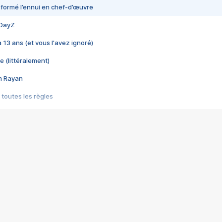
nsformé l’ennui en chef-d’œuvre
 DayZ
 a 13 ans (et vous l'avez ignoré)
e (littéralement)
im Rayan
 toutes les règles
s les jeux vidéo
us choquant de Rockstar ? - Le scandale BULLY
e plus moche de Steam
du RÊVE tourne au CAUCHEMAR
pendant 8 heures
it… à tort
umiliés par un jeu vidéo