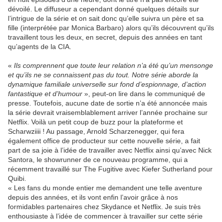
dévoilé. Le diffuseur a cependant donné quelques détails sur
l’intrigue de la série et on sait donc qu’elle suivra un père et sa
fille (interprétée par Monica Barbaro) alors qu’ils découvrent qu’ils
travaillent tous les deux, en secret, depuis des années en tant
qu’agents de la CIA.
«
Ils comprennent que toute leur relation n’a été qu’un mensonge
et qu’ils ne se connaissent pas du tout. Notre série aborde la
dynamique familiale universelle sur fond d’espionnage, d’action
fantastique et d’humour
», peut-on lire dans le communiqué de
presse. Toutefois, aucune date de sortie n’a été annoncée mais
la série devrait vraisemblablement arriver l’année prochaine sur
Netflix. Voilà un petit coup de buzz pour la plateforme et
Scharwziiii ! Au passage, Arnold Scharzenegger, qui fera
également office de producteur sur cette nouvelle série, a fait
part de sa joie à l’idée de travailler avec Netflix ainsi qu’avec Nick
Santora, le showrunner de ce nouveau programme, qui a
récemment travaillé sur The Fugitive avec Kiefer Sutherland pour
Quibi.
« Les fans du monde entier me demandent une telle aventure
depuis des années, et ils vont enfin l’avoir grâce à nos
formidables partenaires chez Skydance et Netflix. Je suis très
enthousiaste à l’idée de commencer à travailler sur cette série