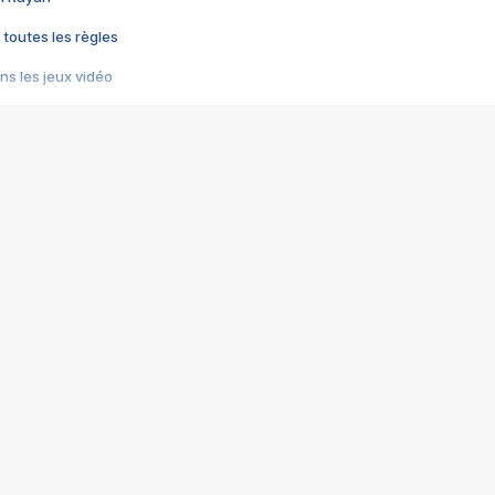
 toutes les règles
s les jeux vidéo
us choquant de Rockstar ? - Le scandale BULLY
e plus moche de Steam
du RÊVE tourne au CAUCHEMAR
pendant 8 heures
it… à tort
umiliés par un jeu vidéo
ire - Final Fantasy 8
ti un empire - Age of Empires
story DOFUS
tard, il crée l'un des pires jeux de tous les temps, MindsEye.