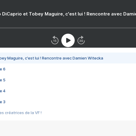
 DiCaprio et Tobey Maguire, c'est lui ! Rencontre avec Dam
bey Maguire, c'est lui ! Rencontre avec Damien Witecka
e 6
e 5
e 4
e 3
s créatrices de la VF !
e 2
e 1