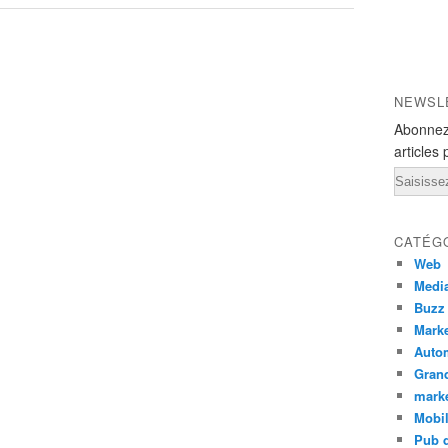
NEWSL
Abonnez
articles 
Email
CATÉG
Web
Medi
Buzz
Marke
Auto
Grand
mark
Mobi
Pub d