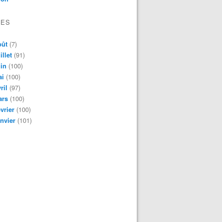
VES
oût
(7)
illet
(91)
in
(100)
ai
(100)
ril
(97)
ars
(100)
vrier
(100)
nvier
(101)