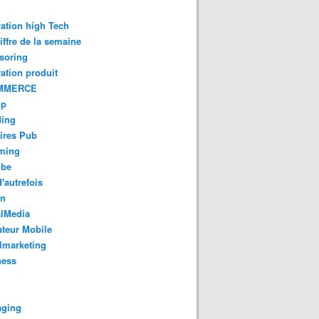
ation high Tech
iffre de la semaine
soring
ation produit
MMERCE
up
ding
ires Pub
aming
ube
'autrefois
gn
alMedia
teur Mobile
lmarketing
ness
aging