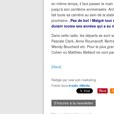
en même temps, il faut passer la main c
jusqu'à son centième anniversaire. Arr
fait toute sa carrière au sein de la sta
prochaine...
Pas de bol ! Malgré tout
durant toutes ses années qui a su 
Dans cette radio, les départs se sont 
Pascale Clark, Anne Roumanoff, Bertra
Wendy Bouchard etc. Pour le plus gra
Cohen ou Matthieu Belliard ne vont p
[Haut]
Rédigé par
new pub marketing
Publié dans
#radio
,
#Media
R
S'inscrire à la newsletter