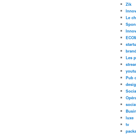
Zik
Innov
Le ch
Spon
Innov
ECO
start
bran
Les p
stre
yout
Pub d
desi
Soci
Opéra
socia
Busi
luxe
tv
pack