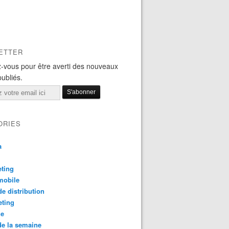
ETTER
-vous pour être averti des nouveaux
publiés.
ORIES
a
ting
mobile
e distribution
eting
le
e la semaine