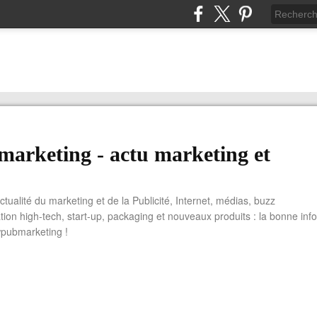
arketing - actu marketing et
actualité du marketing et de la Publicité, Internet, médias, buzz
tion high-tech, start-up, packaging et nouveaux produits : la bonne info
wpubmarketing !