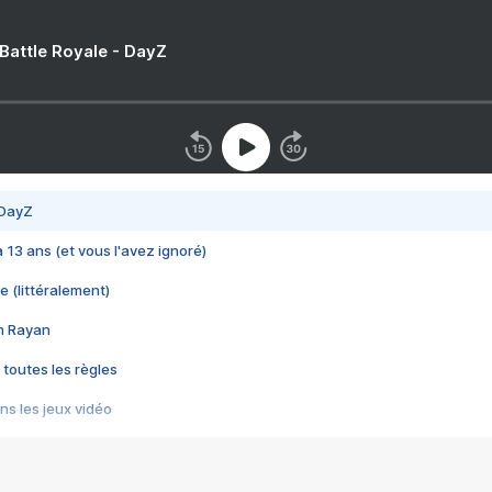
 Battle Royale - DayZ
 DayZ
 a 13 ans (et vous l'avez ignoré)
e (littéralement)
im Rayan
 toutes les règles
s les jeux vidéo
us choquant de Rockstar ? - Le scandale BULLY
e plus moche de Steam