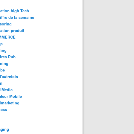
ation high Tech
iffre de la semaine
soring
ation produit
MMERCE
up
ding
ires Pub
aming
ube
'autrefois
gn
alMedia
teur Mobile
lmarketing
ness
aging