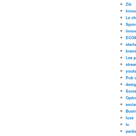
Zik
Innov
Le ch
Spon
Innov
ECO
start
bran
Les p
stre
yout
Pub d
desi
Soci
Opéra
socia
Busi
luxe
tv
pack