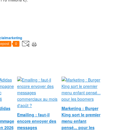
cialmarketing
epost
0
didas
Marketing : Burger
Emailing : faut-il
King sort le premier
ommage
encore envoyer des
menu enfant
en 2026
messages
pensé... pour les