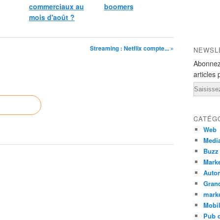
commerciaux au
boomers
mois d'août ?
Streaming : Netflix compte... »
NEWSL
Abonnez
articles 
Email
CATÉG
Web
Medi
Buzz
Marke
Auto
Grand
mark
Mobi
Pub d