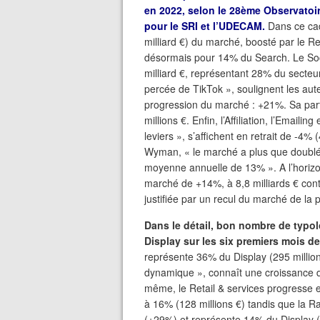
en 2022, selon le 28ème Observatoir
pour le SRI et l’UDECAM.
Dans ce cad
milliard €) du marché, boosté par le 
désormais pour 14% du Search. Le Socia
milliard €, représentant 28% du secteu
percée de TikTok », soulignent les aute
progression du marché : +21%. Sa par
millions €. Enfin, l’Affiliation, l’Emai
leviers », s’affichent en retrait de -4%
Wyman, « le marché a plus que doublé 
moyenne annuelle de 13% ». A l’horizo
marché de +14%, à 8,8 milliards € contr
justifiée par un recul du marché de la 
Dans le détail, bon nombre de typol
Display sur les six premiers mois d
représente 36% du Display (295 million
dynamique », connaît une croissance d
même, le Retail & services progresse 
à 16% (128 millions €) tandis que la R
(+29%) et représente 14% du Display (1