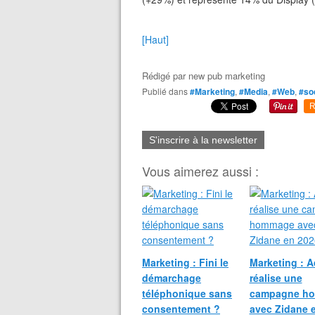
[Haut]
Rédigé par
new pub marketing
Publié dans
#Marketing
,
#Media
,
#Web
,
#so
R
S'inscrire à la newsletter
Vous aimerez aussi :
Marketing : Fini le
Marketing : A
démarchage
réalise une
téléphonique sans
campagne h
consentement ?
avec Zidane 