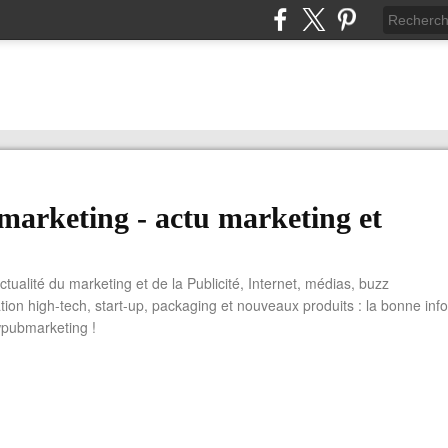
arketing - actu marketing et
actualité du marketing et de la Publicité, Internet, médias, buzz
tion high-tech, start-up, packaging et nouveaux produits : la bonne info
wpubmarketing !