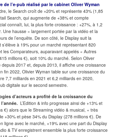
e de l’e-pub réalisé par le cabinet Oliver Wyman
re, le Search croît de +20% et représente 43% (1,85
Retail Search, qui augmente de +38% et compte
l connaît, lui, la plus forte croissance : +27%, à 1,2
r. Une hausse « largement portée par la vidéo et la
urs de l’enquête. De son côté, le Display suit la
t s’élève à 19% pour un marché représentant 820
ling et les Comparateurs, auparavant appelés « Autres
 (415 millions €), soit 10% du marché. Selon Oliver
depuis 2017 et, depuis 2013, il affiche une croissance
n fin 2022, Olivier Wyman table sur une croissance du
e 7,7 milliards en 2021 et 6,2 milliards en 2020,
pub digitale sur le second semestre.
ogies d’acteurs a profité de la croissance du
e l’année.
L’Edition & info progresse ainsi de +13% et
s €) alors que le Streaming vidéo & musical, « très
e +30% et pèse 34% du Display (278 millions €). De
en ligne avec le marché, +19% avec une part du Display
adio & TV enregistrent ensemble la plus forte croissance
18 millions €).