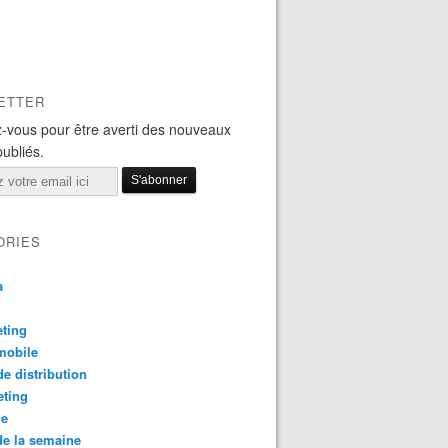
ETTER
-vous pour être averti des nouveaux
publiés.
ORIES
a
ting
mobile
e distribution
eting
le
e la semaine