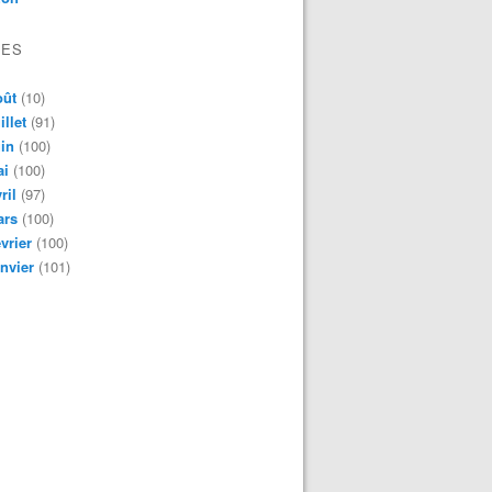
VES
oût
(10)
illet
(91)
in
(100)
ai
(100)
ril
(97)
ars
(100)
vrier
(100)
nvier
(101)