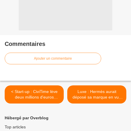
Commentaires
Ajouter un commentaire
< Start-up : CiviTime lève
Luxe : Hermès aurait
deux millions d'euros
déposé sa marque en vue
auprès de plusieurs
d'applications métaverse et
investisseurs
NFT >
Hébergé par Overblog
Top articles