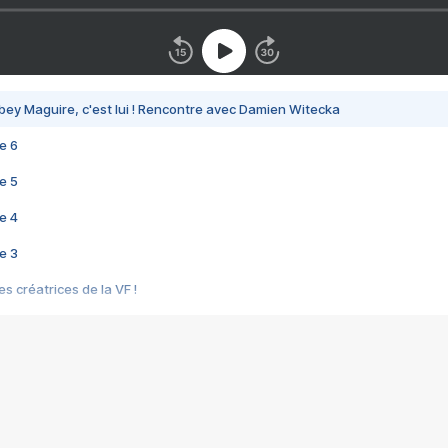
bey Maguire, c'est lui ! Rencontre avec Damien Witecka
e 6
e 5
e 4
e 3
s créatrices de la VF !
e 2
e 1
e Mektoub My Love arrive enfin ! Rencontre avec Shaïn Boumedine et Sal
i : après Toni en famille