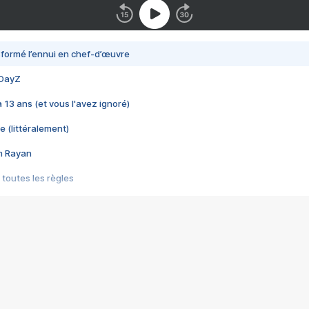
nsformé l’ennui en chef-d’œuvre
 DayZ
 a 13 ans (et vous l'avez ignoré)
e (littéralement)
im Rayan
 toutes les règles
s les jeux vidéo
us choquant de Rockstar ? - Le scandale BULLY
e plus moche de Steam
du RÊVE tourne au CAUCHEMAR
pendant 8 heures