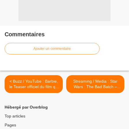
Commentaires
Ajouter un commentaire
< Buzz / YouTube : Barbie,
Streaming / Media : Star
le Teaser officiel du film qui
Wars : The Bad Batch –
sortira en 2023
Saison 2 arrive sur Disney+
>
Hébergé par Overblog
Top articles
Pages