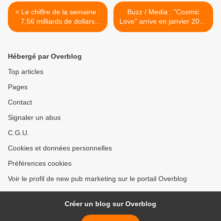
< Le chiffre de la semaine :
Buzz / Media : "Cosmic
7,56 milliards de dollars
Love" arrive en janvier 2023
pour une franchise NBA
sur Amazon Prime Video >
Hébergé par Overblog
Top articles
Pages
Contact
Signaler un abus
C.G.U.
Cookies et données personnelles
Préférences cookies
Voir le profil de new pub marketing sur le portail Overblog
Créer un blog sur Overblog