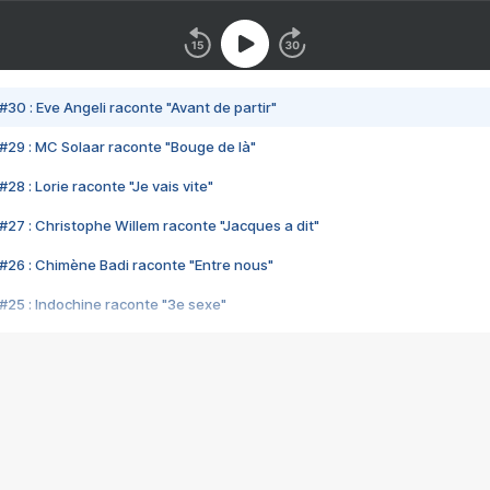
#30 : Eve Angeli raconte "Avant de partir"
#29 : MC Solaar raconte "Bouge de là"
28 : Lorie raconte "Je vais vite"
#27 : Christophe Willem raconte "Jacques a dit"
#26 : Chimène Badi raconte "Entre nous"
#25 : Indochine raconte "3e sexe"
#24 : Zaho raconte "C'est chelou"
#23 : Patrick Bruel raconte "Au café des délices"
#22 : Kyo raconte "Le chemin"
#21 : Nolwenn Leroy raconte "Cassé"