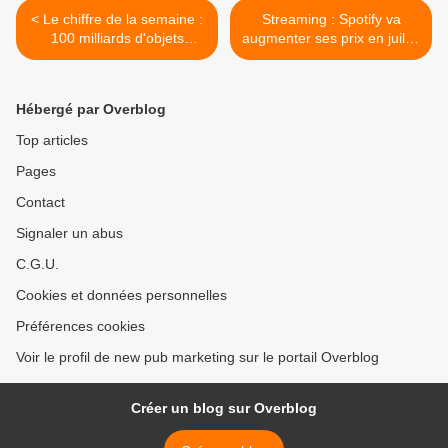
< Le chiffre de la semaine :
Streaming : Spotify va
100 milliards d'objets
augmenter ses prix en juillet
connectés en 2030...
2024 >
Complètement fou pour les
émissions de CO2
Hébergé par Overblog
Top articles
Pages
Contact
Signaler un abus
C.G.U.
Cookies et données personnelles
Préférences cookies
Voir le profil de new pub marketing sur le portail Overblog
Créer un blog sur Overblog