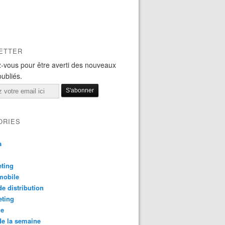
ETTER
-vous pour être averti des nouveaux
publiés.
ORIES
a
ting
mobile
e distribution
eting
le
e la semaine