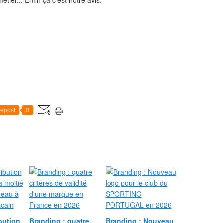
tier... Enfin ça c'est notre avis.
epost
0
bution
Branding : quatre
Branding : Nouveau