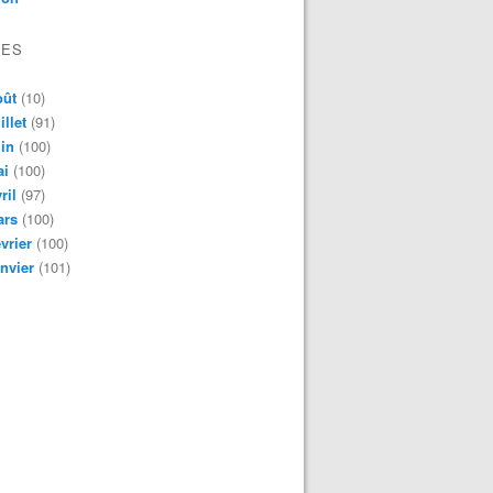
VES
oût
(10)
illet
(91)
in
(100)
ai
(100)
ril
(97)
ars
(100)
vrier
(100)
nvier
(101)