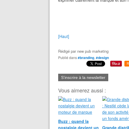
exprimer clairement la marque et son mé
[Haut]
Rédigé par
new pub marketing
Publié dans
#branding
,
#design
R
S'inscrire à la newsletter
Vous aimerez aussi :
Buzz : quand la
nostalgie devient un
Grande distri