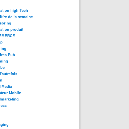
ation high Tech
iffre de la semaine
soring
ation produit
MMERCE
up
ding
ires Pub
aming
ube
'autrefois
gn
alMedia
teur Mobile
lmarketing
ness
aging