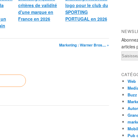
la
critères de validité
logo pour le club du
d'une marque en
SPORTING
 un
France en 2026
PORTUGAL en 2026
ain
NEWSL
Abonnez
Marketing : Warner Bros.... »
articles 
Email
CATÉG
Web
Medi
Buzz
Marke
Auto
Grand
mark
Mobi
Pub d