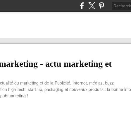
arketing - actu marketing et
actualité du marketing et de la Publicité, Internet, médias, buzz
tion high-tech, start-up, packaging et nouveaux produits : la bonne info
wpubmarketing !