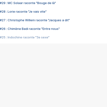
#29 : MC Solaar raconte "Bouge de là"
28 : Lorie raconte "Je vais vite"
#27 : Christophe Willem raconte "Jacques a dit"
#26 : Chimène Badi raconte "Entre nous"
#25 : Indochine raconte "3e sexe"
#24 : Zaho raconte "C'est chelou"
#23 : Patrick Bruel raconte "Au café des délices"
#22 : Kyo raconte "Le chemin"
#21 : Nolwenn Leroy raconte "Cassé"
#20 : Patrick Hernandez raconte "Born to be alive"
#19 : Lorie raconte "Près de moi"
#18 : Michael Jones raconte "A nos actes manqués" (avec Jean-Jacque
#17 : Khaled raconte "Aïcha"