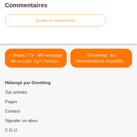
Commentaires
Ajouter un commentaire
< Media / TV : M6 envisage
Streaming : les
de recruter Cyril Hanouna
documentaires disponibles
... bonne ou mauvaise idée
sur Netflix en février 2025 >
?
Hébergé par Overblog
Top articles
Pages
Contact
Signaler un abus
C.G.U.