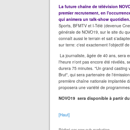
La future chaîne de télévision NOV
premier recrutement, en l'occurrence
qui animera un talk-show quotidien
Sports, BFMTV et I-Télé (devenue Cnew
générale de NOVO19, sur le site du quo
connaît aussi le terrain et sait s'adapte
sur terre: c'est exactement l'objectif d
La journaliste, âgée de 40 ans, sera e
l'heure n'ont pas encore été révélés, se
durera 75 minutes. "Un grand casting v
Brut", qui sera partenaire de l'émiss
première chaîne nationale implantée da
proposera une variété de programmes 
NOVO19 sera disponible à partir du 
[Haut]
Rédigé par
new pub marketing