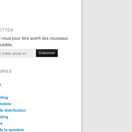
ETTER
-vous pour être averti des nouveaux
publiés.
ORIES
a
ting
mobile
e distribution
eting
le
e la semaine