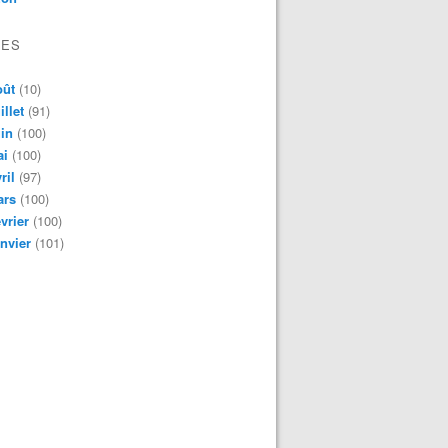
VES
oût
(10)
illet
(91)
in
(100)
ai
(100)
ril
(97)
ars
(100)
vrier
(100)
nvier
(101)