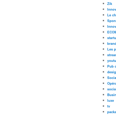
Zik
Innov
Le ch
Spon
Innov
ECO
start
bran
Les p
stre
yout
Pub d
desi
Soci
Opéra
socia
Busi
luxe
tv
pack