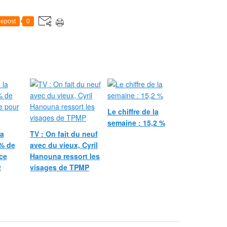
epost
0
Le chiffre de la
semaine : 15,2 %
la
TV : On fait du neuf
 % de
avec du vieux, Cyril
ce
Hanouna ressort les
2
visages de TPMP