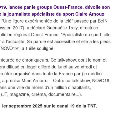
O19, lancée par le groupe Ouest-France, dévoile son
 la journaliste spécialiste du sport Claire Arnoux
.
"Une figure expérimentée de la télé" passée par BeIN
s en 2017), a déclaré Guénaëlle Troly, directrice
tidien régional Ouest-France. "Spécialiste du sport, elle
r à l'actualité. Sa parole est accessible et elle a les pieds
e NOVO19", a-t-elle souligné.
ntourée de chroniqueurs. Ce talk-show, dont le nom et
ra diffusé en léger différé du lundi au vendredi et
a être organisé dans toute la France par (le média)
ion, a précisé Mme Arnoux. Outre ce talk-show, NOVO19,
ns une ville de moins d'un million d'habitants,
(JT, magazine, cinéma, documentaire...).
1er septembre 2025 sur le canal 19 de la TNT.