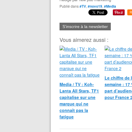
Publié dans
#TV
,
#novo19
,
#Media
R
S'inscrire à la newsletter
Vous aimerez aussi :
Le chiffre de 
Media / TV : Koh-
semaine : 17
Lanta All Stars, TF1
part d’audien
capitalise sur une
pour France 
marque qui ne
connaît pas la
fatigue