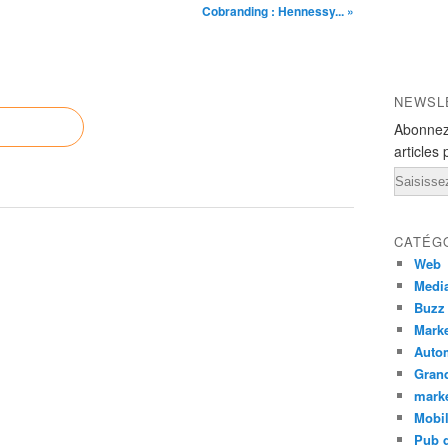
Cobranding : Hennessy... »
NEWSL
Abonnez
articles 
Email
CATÉG
Web
Medi
Buzz
Marke
Auto
Grand
mark
Mobi
Pub d