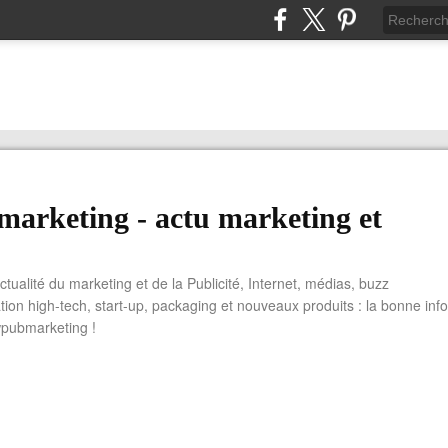
arketing - actu marketing et
actualité du marketing et de la Publicité, Internet, médias, buzz
tion high-tech, start-up, packaging et nouveaux produits : la bonne info
wpubmarketing !