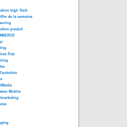
ation high Tech
iffre de la semaine
soring
ation produit
MMERCE
up
ding
ires Pub
aming
ube
'autrefois
gn
alMedia
teur Mobile
lmarketing
ness
aging