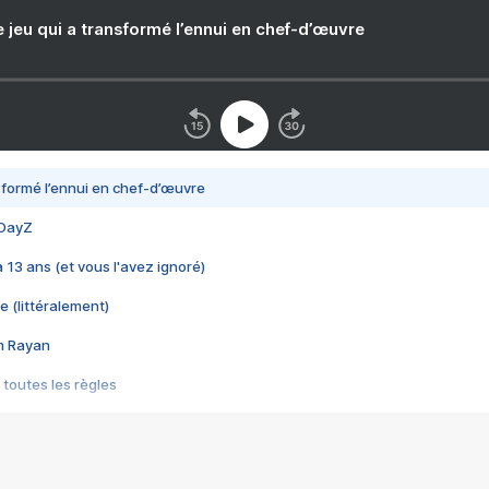
e jeu qui a transformé l’ennui en chef-d’œuvre
nsformé l’ennui en chef-d’œuvre
 DayZ
 a 13 ans (et vous l'avez ignoré)
e (littéralement)
im Rayan
 toutes les règles
s les jeux vidéo
us choquant de Rockstar ? - Le scandale BULLY