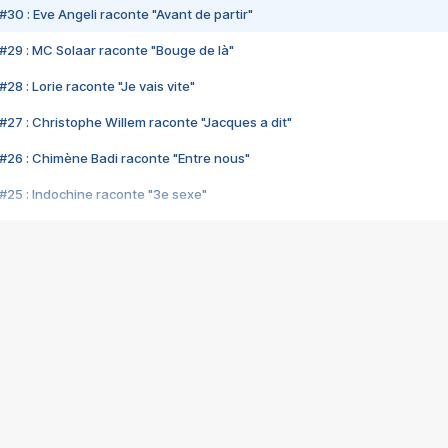
#30 : Eve Angeli raconte "Avant de partir"
#29 : MC Solaar raconte "Bouge de là"
28 : Lorie raconte "Je vais vite"
#27 : Christophe Willem raconte "Jacques a dit"
#26 : Chimène Badi raconte "Entre nous"
#25 : Indochine raconte "3e sexe"
#24 : Zaho raconte "C'est chelou"
#23 : Patrick Bruel raconte "Au café des délices"
#22 : Kyo raconte "Le chemin"
#21 : Nolwenn Leroy raconte "Cassé"
#20 : Patrick Hernandez raconte "Born to be alive"
#19 : Lorie raconte "Près de moi"
#18 : Michael Jones raconte "A nos actes manqués" (avec Jean-Jacque