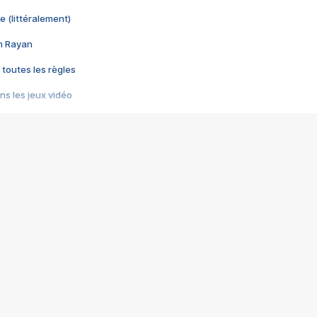
e (littéralement)
im Rayan
 toutes les règles
s les jeux vidéo
us choquant de Rockstar ? - Le scandale BULLY
e plus moche de Steam
du RÊVE tourne au CAUCHEMAR
pendant 8 heures
it… à tort
umiliés par un jeu vidéo
ire - Final Fantasy 8
ti un empire - Age of Empires