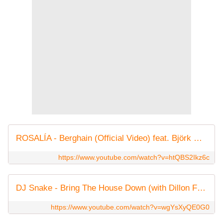
ROSALÍA - Berghain (Official Video) feat. Björk & Yves Tumor
https://www.youtube.com/watch?v=htQBS2Ikz6c
DJ Snake - Bring The House Down (with Dillon Francis & TRXGGX) (Official Visualizer)
https://www.youtube.com/watch?v=wgYsXyQE0G0