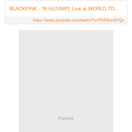
BLACKPINK - '뛰어(JUMP)' Live at WORLD TOUR [DEADLINE] IN GOYANG
https://www.youtube.com/watch?v=P169hsXjYQs
Publicité