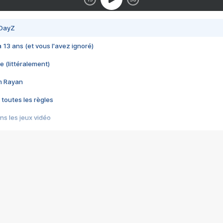
 DayZ
 a 13 ans (et vous l'avez ignoré)
e (littéralement)
im Rayan
 toutes les règles
s les jeux vidéo
us choquant de Rockstar ? - Le scandale BULLY
e plus moche de Steam
du RÊVE tourne au CAUCHEMAR
pendant 8 heures
it… à tort