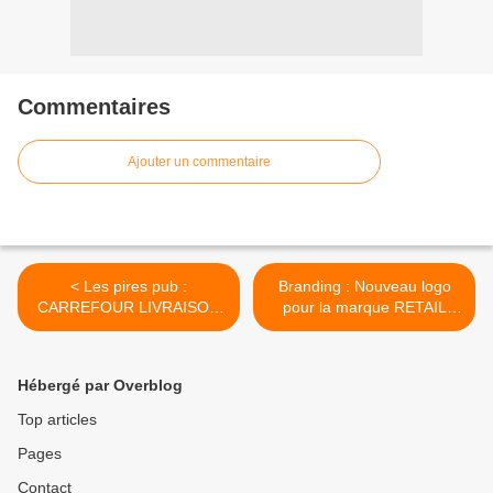
Commentaires
Ajouter un commentaire
< Les pires pub :
Branding : Nouveau logo
CARREFOUR LIVRAISON
pour la marque RETAIL
EXPRESS... Et idée créative
KIABI en 2026 >
d'un autre siècle !
Hébergé par Overblog
Top articles
Pages
Contact