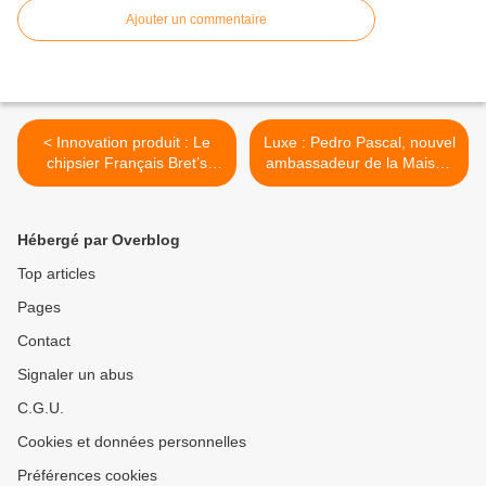
Ajouter un commentaire
< Innovation produit : Le
Luxe : Pedro Pascal, nouvel
chipsier Français Bret’s
ambassadeur de la Maison
lance une nouvelle gamme
Chanel >
de saveurs
Hébergé par Overblog
Top articles
Pages
Contact
Signaler un abus
C.G.U.
Cookies et données personnelles
Préférences cookies