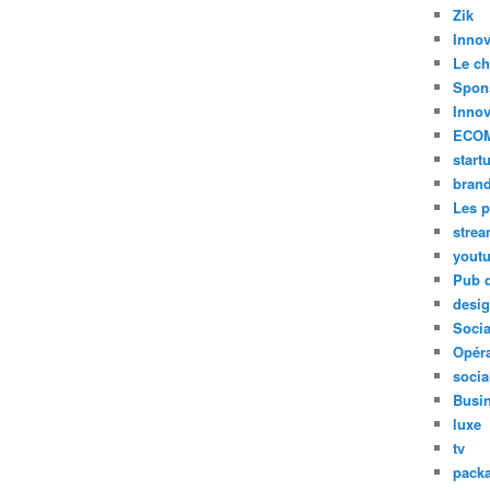
Zik
Innov
Le ch
Spon
Innov
ECO
start
bran
Les p
stre
yout
Pub d
desi
Soci
Opéra
socia
Busi
luxe
tv
pack