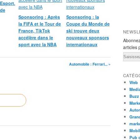
Esport.
 de
Sponsoring : Après
Sponsoring : la
la FIFA et le Tour de
Coupe du Monde de
France, TikTok
ski trouve deux
NEWSL
accélère dans le
nouveaux sponsors
Abonnez
sport avec la NBA
internationaux
articles 
Email
Automobile : Ferrari... »
CATÉG
Web
Medi
Buzz
Marke
Auto
Grand
mark
Mobi
Pub d