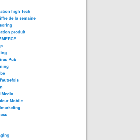
ation high Tech
iffre de la semaine
soring
ation produit
MMERCE
up
ding
ires Pub
aming
ube
'autrefois
gn
alMedia
teur Mobile
lmarketing
ness
aging