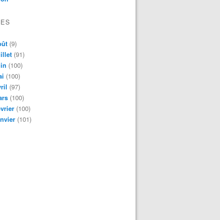
VES
oût
(9)
illet
(91)
in
(100)
ai
(100)
ril
(97)
ars
(100)
vrier
(100)
nvier
(101)