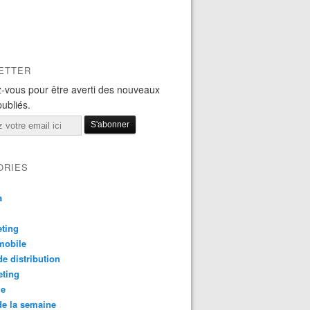
ETTER
-vous pour être averti des nouveaux
publiés.
ORIES
a
ting
mobile
e distribution
eting
le
e la semaine