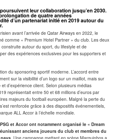
poursuivent leur collaboration jusqu’en 2030.
e prolongation de quatre années
ité d’un partenariat initié en 2019 autour du
r.
risien avant l’arrivée de Qatar Airways en 2022, le
nné comme « Premium Hotel Partner » du club. Les deux
onstruite autour du sport, du lifestyle et de
opper des expériences exclusives pour les supporters et
ution du sponsoring sportif moderne. L’accord entre
nt sur la visibilité d’un logo sur un maillot, mais sur
e et d’expérience client. Selon plusieurs médias
 2019 représentait entre 50 et 68 millions d’euros par
aires majeurs du football européen. Malgré la perte du
n s’est renforcée grâce à des dispositifs événementiels,
 marque ALL Accor à l’échelle mondiale.
e PSG et Accor ont notamment organisé le « Dream
réunissant anciens joueurs du club et membres du
 pays.
Une campagne mettant en scène Marquinhos a