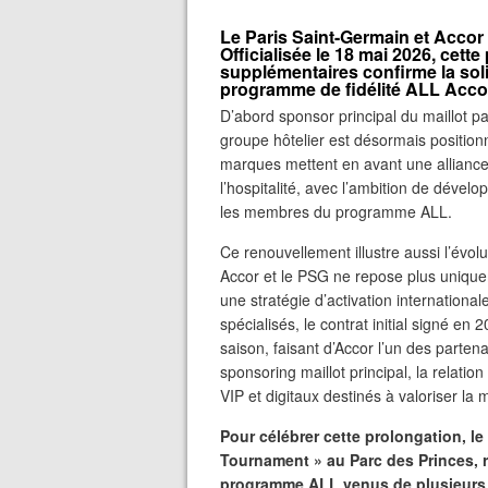
Le Paris Saint-Germain et Accor 
Officialisée le 18 mai 2026, cett
supplémentaires confirme la solid
programme de fidélité ALL Acco
D’abord sponsor principal du maillot pa
groupe hôtelier est désormais positio
marques mettent en avant une alliance c
l’hospitalité, avec l’ambition de dével
les membres du programme ALL.
Ce renouvellement illustre aussi l’évol
Accor et le PSG ne repose plus uniqueme
une stratégie d’activation international
spécialisés, le contrat initial signé en
saison, faisant d’Accor l’un des parten
sponsoring maillot principal, la relatio
VIP et digitaux destinés à valoriser la
Pour célébrer cette prolongation, l
Tournament » au Parc des Princes, 
programme ALL venus de plusieurs