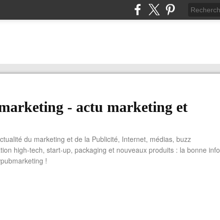
arketing - actu marketing et
actualité du marketing et de la Publicité, Internet, médias, buzz
tion high-tech, start-up, packaging et nouveaux produits : la bonne info
wpubmarketing !