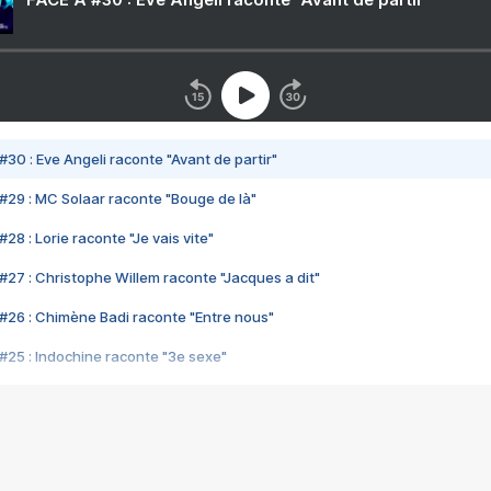
#30 : Eve Angeli raconte "Avant de partir"
#29 : MC Solaar raconte "Bouge de là"
28 : Lorie raconte "Je vais vite"
#27 : Christophe Willem raconte "Jacques a dit"
#26 : Chimène Badi raconte "Entre nous"
#25 : Indochine raconte "3e sexe"
#24 : Zaho raconte "C'est chelou"
#23 : Patrick Bruel raconte "Au café des délices"
#22 : Kyo raconte "Le chemin"