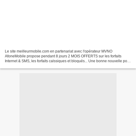
Le site meilleurmobile.com en partenariat avec l'opérateur MVNO
AfoneMobile propose pendant 8 jours 2 MOIS OFFERTS sur les forfaits
Internet & SMS, les forfaits calssiques et bloqués... Une bonne nouvelle pour
les consommateurs à la recherche d'un bon...