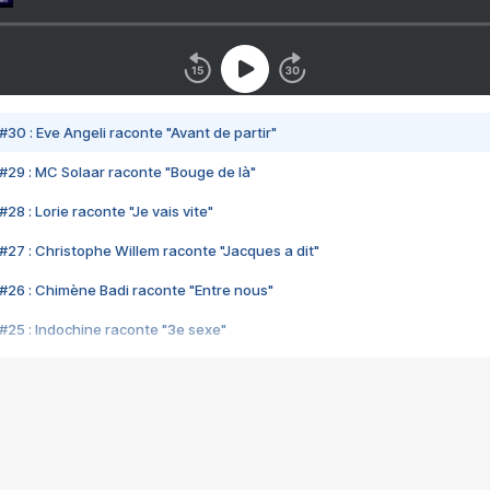
#30 : Eve Angeli raconte "Avant de partir"
#29 : MC Solaar raconte "Bouge de là"
28 : Lorie raconte "Je vais vite"
#27 : Christophe Willem raconte "Jacques a dit"
#26 : Chimène Badi raconte "Entre nous"
#25 : Indochine raconte "3e sexe"
#24 : Zaho raconte "C'est chelou"
#23 : Patrick Bruel raconte "Au café des délices"
#22 : Kyo raconte "Le chemin"
#21 : Nolwenn Leroy raconte "Cassé"