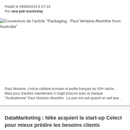
Publié le 09/08/2019 à 07:10
Par
new pub marketing
Paul Verlaine, c'est le célèbre écrivain et poète français du XIXᵉ siècle …
Mais pour d'autres maintenant, il s'agit d'alcool avec la marque
"Australienne" Paul Verlaine Absinthe . Le pari est osé quand on sait que
l'auteur était un alcoolique. Bref,...
DataMarketing : Nike acquiert la start-up Celect
pour mieux prédire les besoins clients