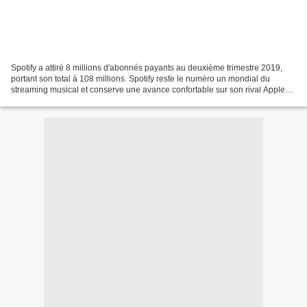
Spotify a attiré 8 millions d'abonnés payants au deuxième trimestre 2019,
portant son total à 108 millions. Spotify reste le numéro un mondial du
streaming musical et conserve une avance confortable sur son rival Apple
Music qui vient de franchir la barre...