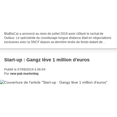
BlaBlaCar a annoncé au mois de juillet 2019 avoir clôturé le rachat de
Ouibus. Le spécialiste du covoiturage longue distance était en négociations
exclusives avec la SNCF depuis sa dernière levée de fonds datant de
novembre 2018. BlaBlaCar, qui va desservir...
Start-up : Gangz lève 1 million d'euros
Publié le 07/08/2019 à 06:04
Par
new pub marketing