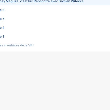
bey Maguire, c'est lui ! Rencontre avec Damien Witecka
e 6
e 5
e 4
e 3
s créatrices de la VF !
e 2
e 1
e Mektoub My Love arrive enfin ! Rencontre avec Shaïn Boumedine et Sal
i : après Toni en famille
elle réalise le bouleversant Dites lui que je l'aime
ais ! Rencontre autour de Vie privée de Rebecca Zlotowski
 de Marguerite, Grave... Rencontre avec Ella Rumpf