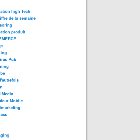
ation high Tech
iffre de la semaine
soring
ation produit
MMERCE
up
ding
ires Pub
aming
ube
'autrefois
gn
alMedia
teur Mobile
lmarketing
ness
aging