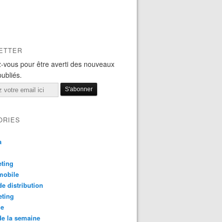
ETTER
-vous pour être averti des nouveaux
publiés.
ORIES
a
ting
mobile
e distribution
eting
le
e la semaine