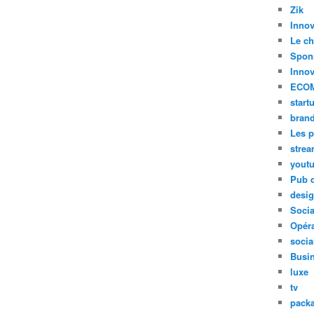
Zik
Innov
Le ch
Spon
Innov
ECO
start
bran
Les p
stre
yout
Pub d
desi
Soci
Opéra
socia
Busi
luxe
tv
pack