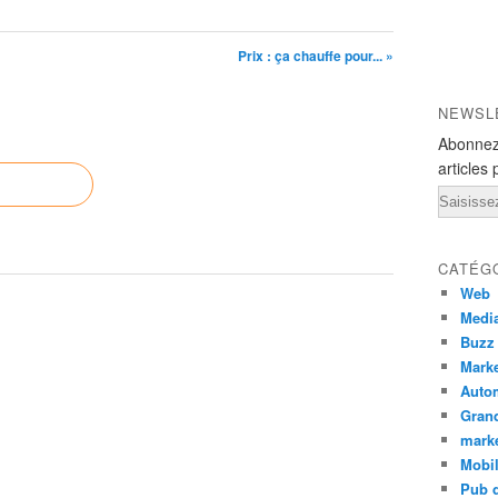
Prix : ça chauffe pour... »
NEWSL
Abonnez
articles 
Email
CATÉG
Web
Medi
Buzz
Marke
Auto
Grand
mark
Mobi
Pub d