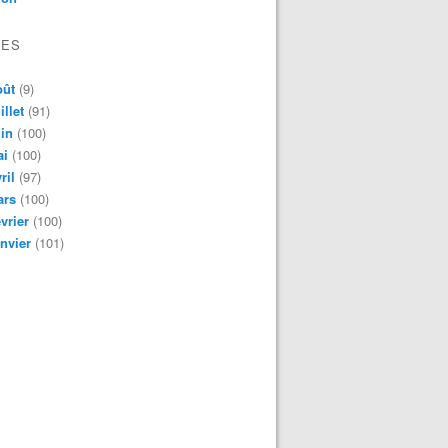
VES
oût
(9)
illet
(91)
in
(100)
ai
(100)
ril
(97)
ars
(100)
vrier
(100)
nvier
(101)