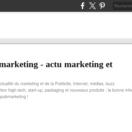
arketing - actu marketing et
actualité du marketing et de la Publicité, Internet, médias, buzz
tion high-tech, start-up, packaging et nouveaux produits : la bonne info
wpubmarketing !