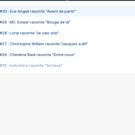
#30 : Eve Angeli raconte "Avant de partir"
#29 : MC Solaar raconte "Bouge de là"
28 : Lorie raconte "Je vais vite"
#27 : Christophe Willem raconte "Jacques a dit"
#26 : Chimène Badi raconte "Entre nous"
#25 : Indochine raconte "3e sexe"
#24 : Zaho raconte "C'est chelou"
#23 : Patrick Bruel raconte "Au café des délices"
#22 : Kyo raconte "Le chemin"
#21 : Nolwenn Leroy raconte "Cassé"
#20 : Patrick Hernandez raconte "Born to be alive"
#19 : Lorie raconte "Près de moi"