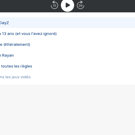
 DayZ
 a 13 ans (et vous l'avez ignoré)
e (littéralement)
im Rayan
 toutes les règles
s les jeux vidéo
us choquant de Rockstar ? - Le scandale BULLY
e plus moche de Steam
du RÊVE tourne au CAUCHEMAR
pendant 8 heures
it… à tort