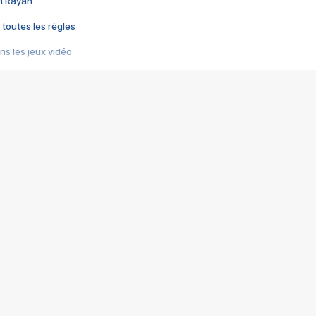
im Rayan
 toutes les règles
s les jeux vidéo
us choquant de Rockstar ? - Le scandale BULLY
e plus moche de Steam
du RÊVE tourne au CAUCHEMAR
pendant 8 heures
it… à tort
umiliés par un jeu vidéo
ire - Final Fantasy 8
ti un empire - Age of Empires
story DOFUS
tard, il crée l'un des pires jeux de tous les temps, MindsEye.